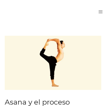
Ir
Ma
al
Me
contenido
Post
navigation
Asana y el proceso