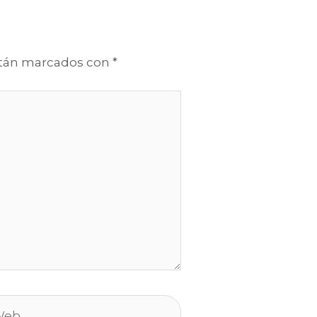
stán marcados con
*
b